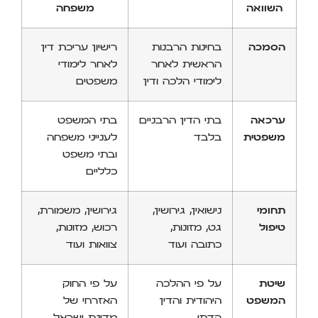
השוואה
משפחה
הסמכה
בחינות הרבנות
רישיון עריכת דין
הראשית לאחר
לאחר לימודי
לימודי הלכה ודין
משפטים
ערכאה
בתי הדין הרבניים
בתי המשפט
משפטית
בלבד
לענייני משפחה
ובתי משפט
כלליים
תחומי
נישואין, גירושין,
גירושין, משמורת,
טיפול
גט, מזונות,
רכוש, מזונות,
כתובה ועוד
צוואות ועוד
שיטת
על פי ההלכה
על פי החוק
המשפט
היהודית והדין
האזרחי של