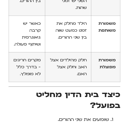
השני יש זמני
בין ההורים.
שהות.
משמורת
הילד מחלק את
כאשר יש
משותפת
זמנו כמעט שווה
קרבה
בין שני ההורים.
גיאוגרפית
ושיתוף פעולה.
משמורת
חלק מהילדים אצל
מקרים חריגים
מפוצלת
האב וחלק אצל
– בדרך כלל
האם.
לא מומלץ.
כיצד בית הדין מחליט
בפועל?
שומעים את שני ההורים.